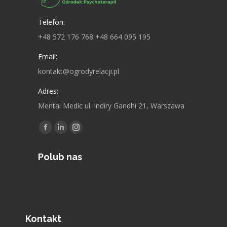
Telefon:
+48 572 176 768 +48 664 095 195
Email:
kontakt@ogrodyrelacji.pl
Adres:
Mental Medic ul. Indiry Gandhi 21, Warszawa
Znajdź nas na:
F
L
I
a
i
n
Polub nas
c
n
s
e
k
t
b
e
a
o
d
g
o
i
r
Kontakt
k
n
a